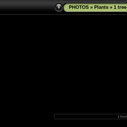
PHOTOS
»
Plants
» 1 tre
1
Изоб