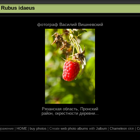
e Rubus idaeus
фотограф Василий Вишневский
Рязанская область, Пронский
район, окрестности деревни...
ражение |
HOME
|
buy photos
| Create
web photo albums
with
Jalbum
|
Chameleon
skin |
С