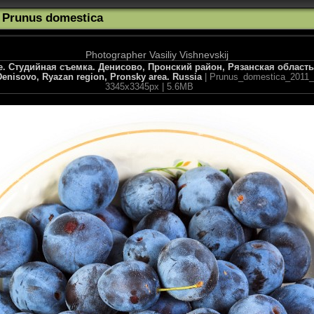
e Prunus domestica
Photographer Vasiliy Vishnevskij
 Студийная съемка. Денисово, Пронский район, Рязанская область. F
enisovo, Ryazan region, Pronsky area. Russia
| Prunus_domestica_2011_08
3345x3345px | 5.6MB