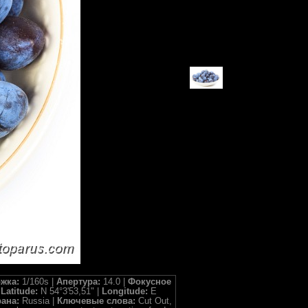
жка:
1/160s |
Апертура:
14.0 |
Фокусное
|
Latitude:
N 54°3'53,51" |
Longitude:
E
рана:
Russia |
Ключевые слова:
Cut Out,