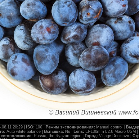
.08.11 20:29 |
ISO:
100 |
Режим экспонирования:
Manual control |
Выдер
го:
Auto white balance |
Вспышка:
No |
Lens:
EF100mm f/2.8 Macro USM 
естоположение:
Russia, the Ryazan region |
Город:
Village Denisovo |
Ст