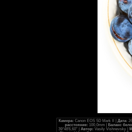
Камера:
Canon EOS 5D Mark II |
Дата:
26
расстояние:
100,0mm |
Баланс бело
39°48'6,60" |
Автор:
Vasily Vishnevsky |
М