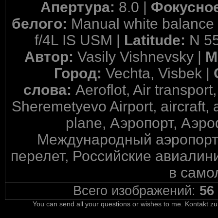
Апертура:
8.0 |
Фокусное
белого:
Manual white balance
f/4L IS USM |
Latitude:
N 55
Автор:
Vasily Vishnevsky |
М
Город:
Vechta, Visbek |
слова:
Aeroflot, Air transport,
Sheremetyevo Airport, aircraft, a
plane, Аэропорт, Аэр
Международный аэропорт
перелет, Российские авиалини
в само
Всего изображений:
56
You can send all your questions or wishes to me. Kontakt zu